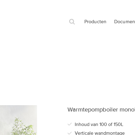
Producten
Document
Andere merken van Groupe Atlantic Belgium
SWW Bereider
Elektrische Boiler
Mileo Inox +
Nanto
Orcon
Miléo
PC Blindé
Yg
-
ACV
Conforto
Zénéo
Ventiline
Duotherm
Chaufféo
Warmtepompboiler monob
Linéo
Inhoud van 100 of 150L
Inox Expert
Verticale wandmontage