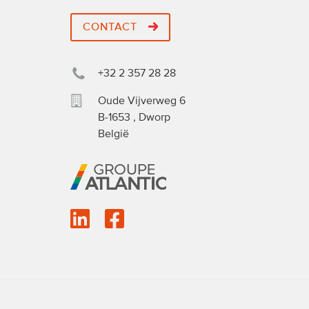
CONTACT
+32 2 357 28 28
Oude Vijverweg 6
B-1653
,
Dworp
België