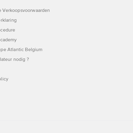
 Verkoopsvoorwaarden
rklaring
ocedure
 Academy
pe Atlantic Belgium
lateur nodig ?
licy