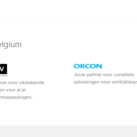
elgium
Orcon
Jouw partner voor complete
oplossingen voor ventilaties
ner voor uitstekende
-
en voor al je
Ventiline
rtoepassingen.