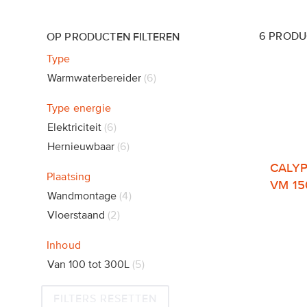
6
PRODU
OP PRODUCTEN FILTEREN
Type
Warmwaterbereider
6
Type energie
Elektriciteit
6
Hernieuwbaar
6
CALYP
Plaatsing
VM 15
Wandmontage
4
Vloerstaand
2
Inhoud
Van 100 tot 300L
5
FILTERS RESETTEN