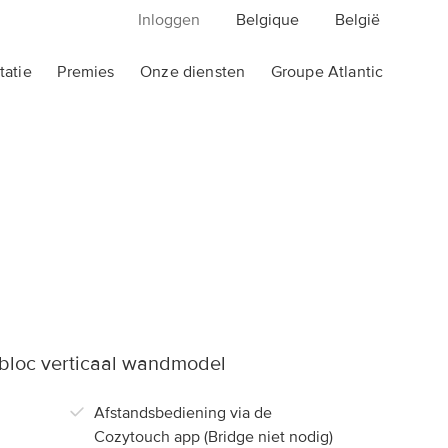
Inloggen
Belgique
België
atie
Premies
Onze diensten
Groupe Atlantic
Elektrische verwarming
Badhanddoekdrogers
Divali
Adelis
Agilia
Doris Wifi
nis
Solius Neo
Doris
F620
2012
loc verticaal wandmodel
Panama
2012 Digital
Afstandsbediening via de
Cozytouch app (Bridge niet nodig)