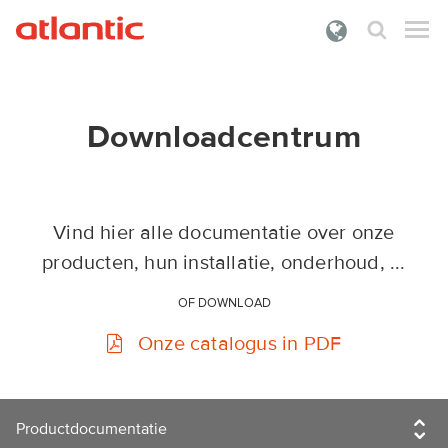
Wat zoek je?
PRODUCTEN
Downloadcentrum
DOCUMENTATIE
PREMIES
Vind hier alle documentatie over onze
ONZE DIENSTEN
producten, hun installatie, onderhoud, ...
OVER ATLANTIC
OF DOWNLOAD
Onze catalogus in PDF
INLOGGEN