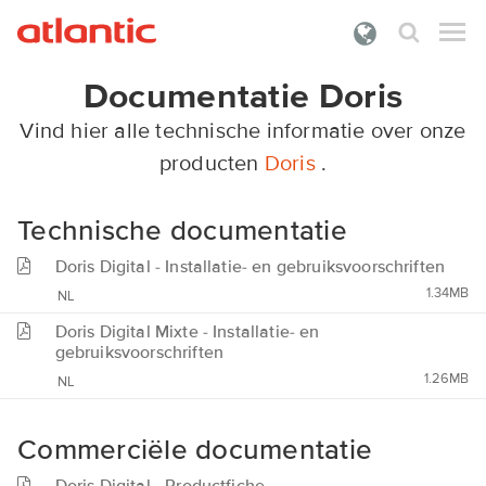
Documentatie Doris
Wat zoek je?
Vind hier alle technische informatie over onze
PRODUCTEN
producten
Doris
.
DOCUMENTATIE
Technische documentatie
PREMIES
Doris Digital - Installatie- en gebruiksvoorschriften
ONZE DIENSTEN
1.34MB
NL
OVER ATLANTIC
Doris Digital Mixte - Installatie- en
gebruiksvoorschriften
INLOGGEN
1.26MB
NL
Commerciële documentatie
Doris Digital - Productfiche