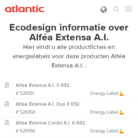
Ecodesign informatie over
Wat zoek je?
Alféa Extensa A.I.
PRODUCTEN
Hier vindt u alle productfiches en
DOCUMENTATIE
energielabels voor deze producten Alféa
Extensa A.I. .
PREMIES
ONZE DIENSTEN
Alfea Extensa A.I. 5 R32
# 526151
Energy Label
OVER ATLANTIC
Alféa Extensa A.I. Duo 3 R32
INLOGGEN
# 526158
Energy Label
Alfea Extensa Combi A.I. 6 R32
# 526156
Energy Label