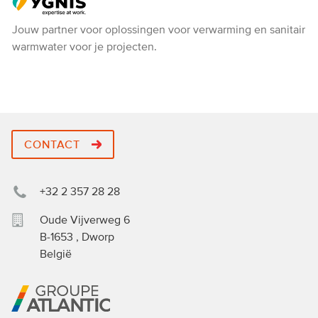
Ygnis
Jouw partner voor oplossingen voor verwarming en sanitair
warmwater voor je projecten.
CONTACT
+32 2 357 28 28
Oude Vijverweg 6
B-1653
,
Dworp
België