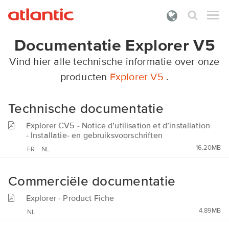
Documentatie Explorer V5
Wat zoek je?
Vind hier alle technische informatie over onze
PRODUCTEN
producten
Explorer V5
.
DOCUMENTATIE
Technische documentatie
PREMIES
Explorer CV5 - Notice d’utilisation et d’installation
ONZE DIENSTEN
- Installatie- en gebruiksvoorschriften
16.20MB
FR
NL
OVER ATLANTIC
INLOGGEN
Commerciële documentatie
Explorer - Product Fiche
4.89MB
NL